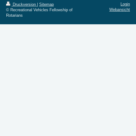
Login
Druckversion
|
Sitemap
Webansicht
© Recreational Vehicles Fellowship of
Rotarians