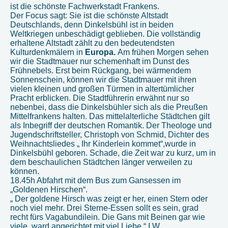
ist die schönste Fachwerkstadt Frankens.
Der Focus sagt: Sie ist die schönste Altstadt
Deutschlands, denn Dinkelsbühl ist in beiden
Weltkriegen unbeschädigt geblieben. Die vollständig
erhaltene Altstadt zählt zu den bedeutendsten
Kulturdenkmälern in
Europa.
Am frühen Morgen sehen
wir die Stadtmauer nur schemenhaft im Dunst des
Frühnebels. Erst beim Rückgang, bei wärmendem
Sonnenschein, können wir die Stadtmauer mit ihren
vielen kleinen und großen Türmen in altertümlicher
Pracht erblicken. Die Stadtführerin erwähnt nur so
nebenbei, dass die Dinkelsbühler sich als die Preußen
Mittelfrankens halten. Das mittelalterliche Städtchen gilt
als Inbegriff der deutschen Romantik. Der Theologe und
Jugendschriftsteller, Christoph von Schmid, Dichter des
Weihnachtsliedes „ Ihr Kinderlein kommet“,wurde in
Dinkelsbühl geboren. Schade, die Zeit war zu kurz, um in
dem beschaulichen Städtchen länger verweilen zu
können.
18.45h Abfahrt mit dem Bus zum Gansessen im
„Goldenen Hirschen“.
„ Der goldene Hirsch was zeigt er her, einen Stern oder
noch viel mehr. Drei Sterne-Essen sollt es sein, grad
recht fürs Vagabundilein. Die Gans mit Beinen gar wie
viele, ward angerichtet mit viel Liebe.“ I.W.