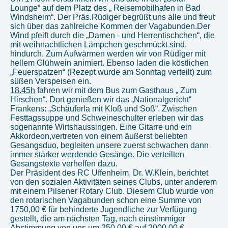
Lounge“ auf dem Platz des „ Reisemobilhafen in Bad
Windsheim“. Der Präs.Rüdiger begrüßt uns alle und freut
sich über das zahlreiche Kommen der Vagabunden.Der
Wind pfeift durch die „Damen - und Herrentischchen“, die
mit weihnachtlichen Lämpchen geschmückt sind,
hindurch. Zum Aufwärmen werden wir von Rüdiger mit
hellem Glühwein animiert. Ebenso laden die köstlichen
„Feuerspatzen“ (Rezept wurde am Sonntag verteilt) zum
süßen Verspeisen ein.
18.45h
fahren wir mit dem Bus zum Gasthaus „ Zum
Hirschen“. Dort genießen wir das „Nationalgericht“
Frankens: „Schäuferla mit Kloß und Soß“. Zwischen
Festtagssuppe und Schweineschulter erleben wir das
sogenannte Wirtshaussingen. Eine Gitarre und ein
Akkordeon,vertreten von einem äußerst beliebten
Gesangsduo, begleiten unsere zuerst schwachen dann
immer stärker werdende Gesänge. Die verteilten
Gesangstexte verhelfen dazu.
Der Präsident des RC Uffenheim, Dr. W.Klein, berichtet
von den sozialen Aktivitäten seines Clubs, unter anderem
mit einem Pilsener Rotary Club. Diesem Club wurde von
den rotarischen Vagabunden schon eine Summe von
1750,00 € für behinderte Jugendliche zur Verfügung
gestellt, die am nächsten Tag, nach einstimmiger
Abstimmung von uns um 250,00 € auf 2000,00 €